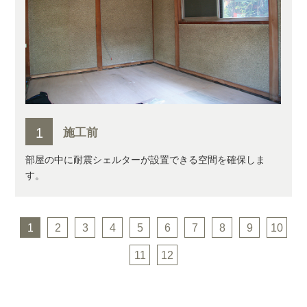
1
施工前
部屋の中に耐震シェルターが設置できる空間を確保しま
す。
1
2
3
4
5
6
7
8
9
10
11
12